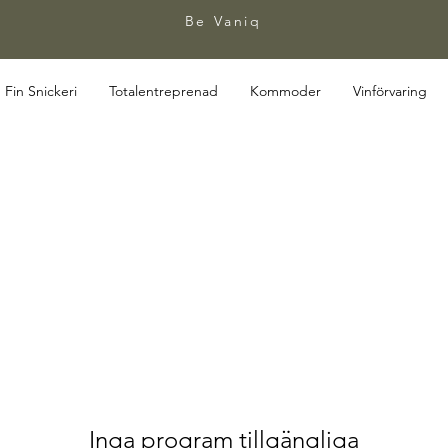
Be Vaniq
Fin Snickeri
Totalentreprenad
Kommoder
Vinförvaring
Inga program tillgängliga